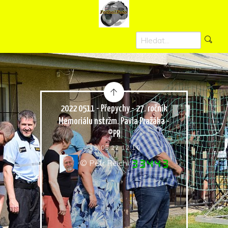
2022 0511 - Přepychy - 27. ročník
Memoriálu nstržm. Pavla Pražáka -
©PR
15.05.22 12:10
© Petr Reichl