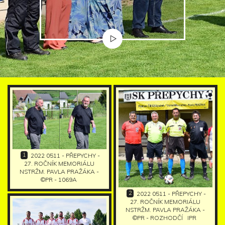
1
2022 0511 - PŘEPYCHY -
27. ROČNÍK MEMORIÁLU
NSTRŽM. PAVLA PRAŽÁKA -
©PR - 1069A
2
2022 0511 - PŘEPYCHY -
27. ROČNÍK MEMORIÁLU
NSTRŽM. PAVLA PRAŽÁKA -
©PR - ROZHODČÍ
IPR