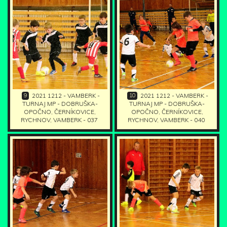
9
10
2021 1212 - VAMBERK -
2021 1212 - VAMBERK -
TURNAJ MP - DOBRUŠKA-
TURNAJ MP - DOBRUŠKA-
OPOČNO, ČERNÍKOVICE,
OPOČNO, ČERNÍKOVICE,
RYCHNOV, VAMBERK - 037
RYCHNOV, VAMBERK - 040