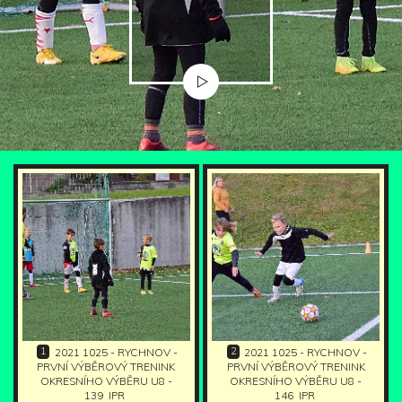
1
2
2021 1025 - RYCHNOV -
2021 1025 - RYCHNOV -
PRVNÍ VÝBĚROVÝ TRENINK
PRVNÍ VÝBĚROVÝ TRENINK
OKRESNÍHO VÝBĚRU U8 -
OKRESNÍHO VÝBĚRU U8 -
139
IPR
146
IPR