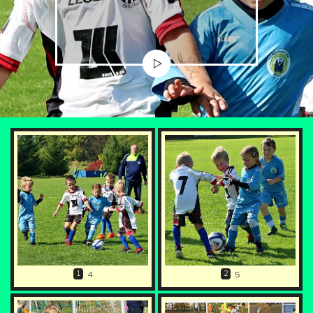
1
2
4
5