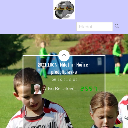
2021 1003 - Miletín - Hořice -
předpřípravka
05.10.21 8:02
© Iva Reichlová