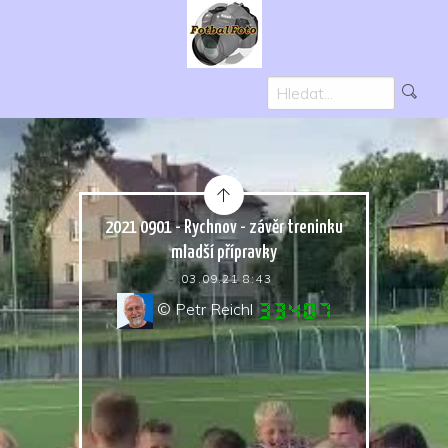
2021 0901 - Rychnov - závěr treninku
mladší přípravky
03.09.21 8:43
© Petr Reichl