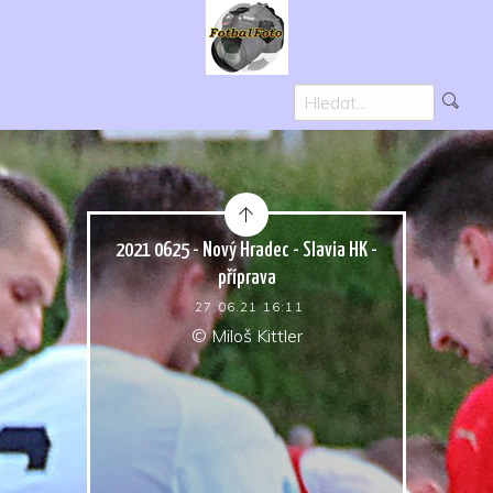
2021 0625 - Nový Hradec - Slavia HK -
příprava
27.06.21 16:11
© Miloš Kittler