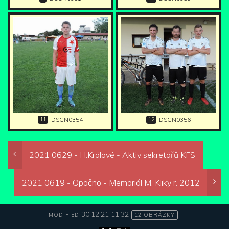
11
12
DSCN0354
DSCN0356
2021 0629 - H.Králové - Aktiv sekretářů KFS
2021 0619 - Opočno - Memoriál M. Kliky r. 2012
30.12.21 11:32
MODIFIED
12 OBRÁZKY