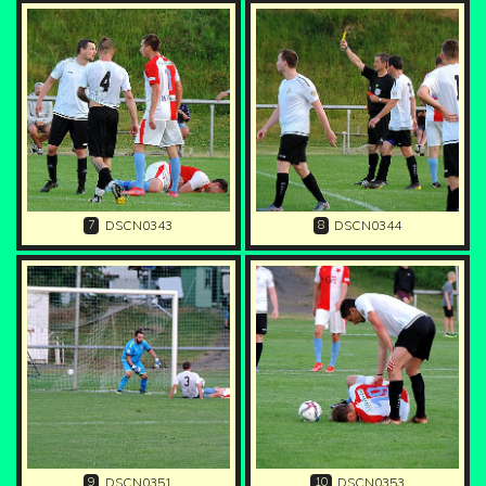
7
8
DSCN0343
DSCN0344
9
10
DSCN0351
DSCN0353