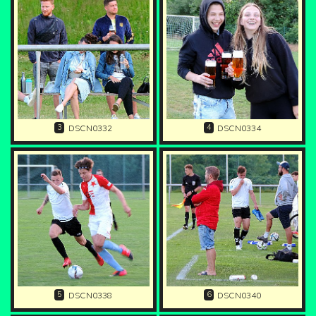
3
4
DSCN0332
DSCN0334
5
6
DSCN0338
DSCN0340