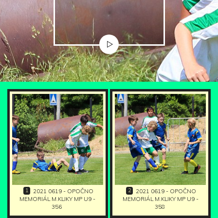
1
2
2021 0619 - OPOČNO
2021 0619 - OPOČNO
MEMORIÁL M.KLIKY MP U9 -
MEMORIÁL M.KLIKY MP U9 -
356
358