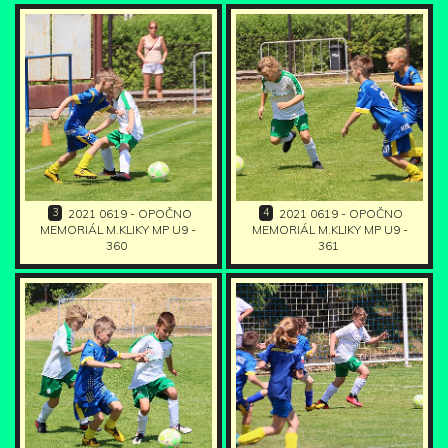
3
4
2021 0619 - OPOČNO
2021 0619 - OPOČNO
MEMORIÁL M.KLIKY MP U9 -
MEMORIÁL M.KLIKY MP U9 -
360
361