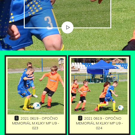
1
2
2021 0619 - OPOČNO
2021 0619 - OPOČNO
MEMORIÁL M.KLIKY MP U9 -
MEMORIÁL M.KLIKY MP U9 -
023
024