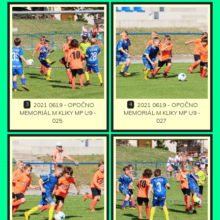
3
4
2021 0619 - OPOČNO
2021 0619 - OPOČNO
MEMORIÁL M.KLIKY MP U9 -
MEMORIÁL M.KLIKY MP U9 -
025
027