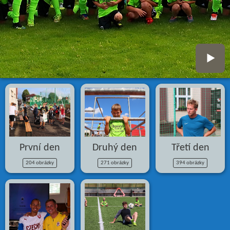
První den
Druhý den
Třetí den
204 obrázky
271 obrázky
394 obrázky